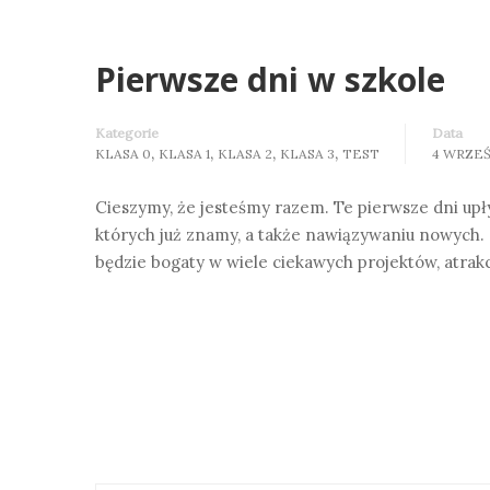
Pierwsze dni w szkole
Kategorie
Data
,
,
,
,
KLASA 0
KLASA 1
KLASA 2
KLASA 3
TEST
4 WRZEŚ
Cieszymy, że jesteśmy razem. Te pierwsze dni upły
których już znamy, a także nawiązywaniu nowych.
będzie bogaty w wiele ciekawych projektów, atrakc