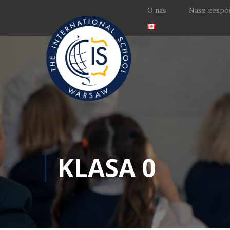
O nas
Nasz zespó
KLASA 0