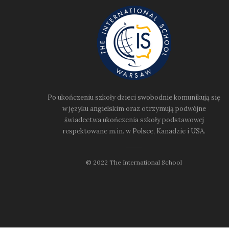
Po ukończeniu szkoły dzieci swobodnie komunikują się
w języku angielskim oraz otrzymują podwójne
świadectwa ukończenia szkoły podstawowej
respektowane m.in. w Polsce, Kanadzie i USA.
© 2022 The International School