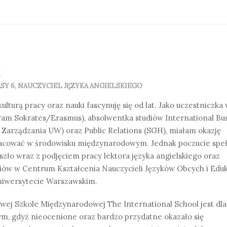
k
Y 6, NAUCZYCIEL JĘZYKA ANGIELSKIEGO
lturą pracy oraz nauki fascynuję się od lat. Jako uczestniczk
ram Sokrates/Erasmus), absolwentka studiów International Bu
Zarządzania UW) oraz Public Relations (SGH), miałam okazję
racować w środowisku międzynarodowym. Jednak poczucie speł
ło wraz z podjęciem pracy lektora języka angielskiego oraz
ów w Centrum Kształcenia Nauczycieli Języków Obcych i Eduk
niwersytecie Warszawskim.
ej Szkole Międzynarodowej The International School jest dl
m, gdyż nieocenione oraz bardzo przydatne okazało się