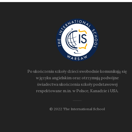
Po ukończeniu szkoły dzieci swobodnie komunikują się
w języku angielskim oraz otrzymują podwójne
świadectwa ukończenia szkoły podstawowej
respektowane m.in. w Polsce, Kanadzie i USA.
© 2022 The International School