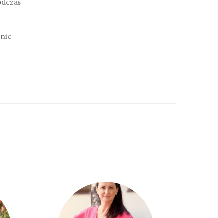
odczas
anie