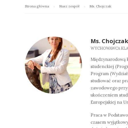
Strona główna
Nasz zespół
Ms. Chojczak
Ms. Chojcza
WYCHOWAWCA KLAS
Międzynarodową ku
studenckiej (Prog
Program (Wydział 
studiować oraz p
zawodowego przysz
ukończeniem studi
Europejskiej na U
Praca w Podstawow
czasem wyjątkowy