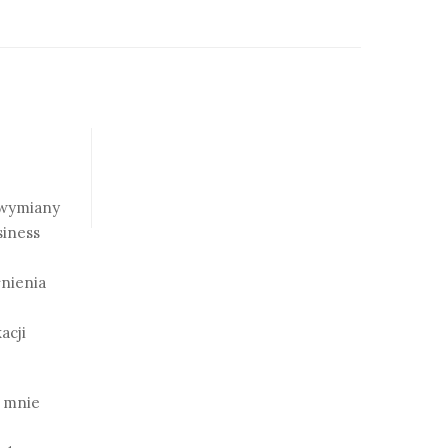
a wymiany
siness
nienia
acji
a mnie